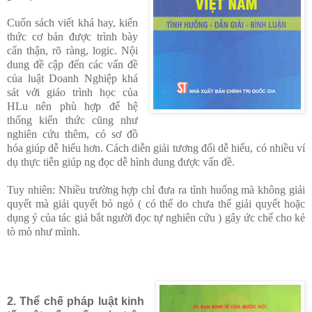
Cuốn sách viết khá hay, kiến
thức cơ bản được trình bày
cẩn thận, rõ ràng, logic. Nội
dung đề cập đến các vấn đề
của luật Doanh Nghiệp khá
sát với giáo trình học của
HLu nên phù hợp để hệ
thống kiến thức cũng như
nghiên cứu thêm, có sơ đồ
hóa giúp dễ hiểu hơn. Cách diễn giải tương đối dễ hiểu, có nhiều ví
dụ thực tiễn giúp ng đọc dễ hình dung được vấn đề.
Tuy nhiên: Nhiều trường hợp chỉ đưa ra tình huống mà không giải
quyết mà giải quyết bỏ ngỏ ( có thể do chưa thể giải quyết hoặc
dụng ý của tác giả bắt người đọc tự nghiên cứu ) gây ức chế cho kẻ
tò mò như mình.
2. Thể chế pháp luật kinh