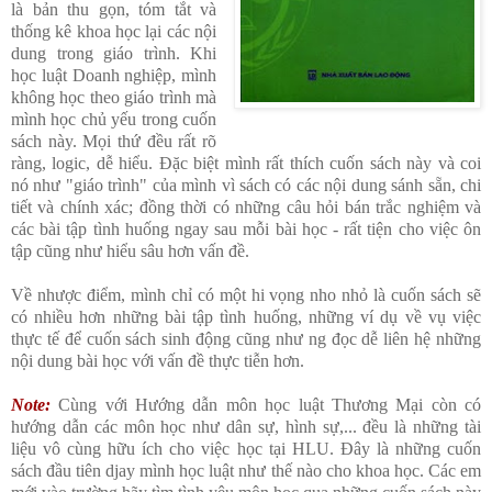
là bản thu gọn, tóm tắt và
thống kê khoa học lại các nội
dung trong giáo trình. Khi
học luật Doanh nghiệp, mình
không học theo giáo trình mà
mình học chủ yếu trong cuốn
sách này. Mọi thứ đều rất rõ
ràng, logic, dễ hiểu. Đặc biệt mình rất thích cuốn sách này và coi
nó như "giáo trình" của mình vì sách có các nội dung sánh sẵn, chi
tiết và chính xác; đồng thời có những câu hỏi bán trắc nghiệm và
các bài tập tình huống ngay sau mỗi bài học - rất tiện cho việc ôn
tập cũng như hiểu sâu hơn vấn đề.
Về nhược điểm, mình chỉ có một hi vọng nho nhỏ là cuốn sách sẽ
có nhiều hơn những bài tập tình huống, những ví dụ về vụ việc
thực tế để cuốn sách sinh động cũng như ng đọc dễ liên hệ những
nội dung bài học với vấn đề thực tiễn hơn.
Note:
Cùng với Hướng dẫn môn học luật Thương Mại còn có
hướng dẫn các môn học như dân sự, hình sự,... đều là những tài
liệu vô cùng hữu ích cho việc học tại HLU. Đây là những cuốn
sách đầu tiên djay mình học luật như thế nào cho khoa học. Các em