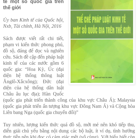
tế một số quốc gia trên
thế giới
Ủy ban Kinh tế của Quốc hội,
Nxb, Tài chính, Hà Nội, 2016
Sách được viết rất chi tiết,
phạm vi kiến thức phong phú,
đồ sộ, đáng để đọc và nghiên
cứu. Sách đề cập đến pháp luật
kinh tế của các nước gồm 6
quốc gia: “Hoa Kỳ, Úc (đại
diện hệ thống thông luật
Ănglô-Xắcxông); Đức (đại
diện của hệ thống dân luật
Châu âu lục địa); Hàn Quốc
(quốc gia phát triển thành công của khu vực Châu Á); Malaysia
(quốc gia phát triển ấn tượng khu vực Đông Nam Á) và Cộng hòa
Liên bang Nga (quốc gia chuyển đổi)”
Tuy nhiên, lượng kiến thức quá đồ sộ, mới mẻ nên khó tiếp thu,
diễn giải chủ yếu bằng nội dung các bộ luật, ít ví dụ, tình hướng
thực tiễn nên khi đọc có cảm giác mệt (vô cùng). Với hiểu biết còn