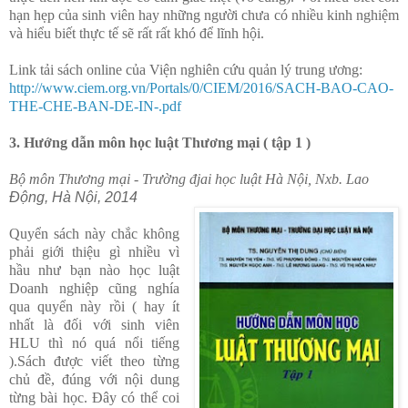
hạn hẹp của sinh viên hay những người chưa có nhiều kinh nghiệm
và hiểu biết thực tế sẽ rất rất khó để lĩnh hội.
Link tải sách online của Viện nghiên cứu quản lý trung ương:
http://www.ciem.org.vn/Portals/0/CIEM/2016/SACH-BAO-CAO-
THE-CHE-BAN-DE-IN-.pdf
3. Hướng dẫn môn học luật Thương mại ( tập 1 )
Bộ môn Thương mại - Trường đjai học luật Hà Nội, Nxb. Lao
Động, Hà Nội, 2014
Quyển sách này chắc không
phải giới thiệu gì nhiều vì
hầu như bạn nào học luật
Doanh nghiệp cũng nghía
qua quyển này rồi ( hay ít
nhất là đối với sinh viên
HLU thì nó quá nổi tiếng
).Sách được viết theo từng
chủ đề, đúng với nội dung
từng bài học. Đây có thể coi