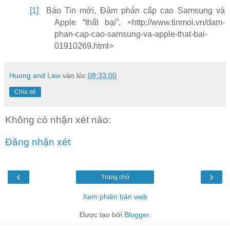
[1]
Báo Tin mới, Đàm phán cấp cao Samsung và
Apple “thất bại”, <http://www.tinmoi.vn/dam-
phan-cap-cao-samsung-va-apple-that-bai-
01910269.html>
Huong and Law
vào lúc
08:33:00
Chia sẻ
Không có nhận xét nào:
Đăng nhận xét
‹
›
Trang chủ
Xem phiên bản web
Được tạo bởi
Blogger
.