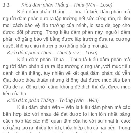
1.1.
Kiểu đàm phán Thắng – Thua (Win – Lose)
Kiểu đàm phán Thắng – Thua là kiểu đám phán mà
người đàm phán đưa ra lập trường hết sức cứng rắn, rồi tìm
mọi cách bảo vệ lập trường của mình, lo sao đè bẹp cho
được đối phương. Trong kiểu đàm phán này, người đàm
phán cố gắng bảo vệ bằng được lập trường đưa ra, cương
quyết không chịu nhượng bộ (thắng bằng mọi giá.
Kiểu đàm phán Thua – Thua (Lose – Lose)
Kiểu đàm phán Thua – Thua là kiểu đàm phán mà
người đàm phán đưa ra lập trường cứng rắn, với mục tiêu
dành chiến thắng, tuy nhiên về kết quả đàm phán: dù vẫn
đjat được thỏa thuận nhưng không đạt được mục tiêu ban
đầu đề ra, đồng thời cũng không để địch thủ đạt được mục
tiêu của họ
Kiểu đàm phán Thắng – Thắng (Win – Win)
Kiểu đàm phán Win – Win là kiểu đàm phán mà các
bên hợp tác với nhau để đạt được lợi ích lớn nhất bằng
cách hợp tác các mối quan tâm của họ với sự nhất trí cao;
cố gắng tạo ra nhiều lợi ích, thỏa hiệp cho cả hai bên. Trong