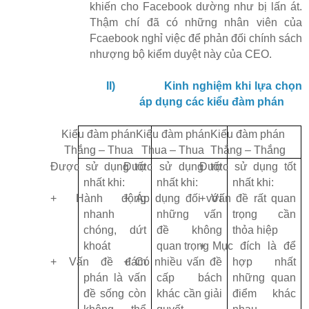
khiến cho Facebook dường như bị lấn át.
Thậm chí đã có những nhân viên của
Fcaebook nghỉ việc để phản đối chính sách
nhượng bộ kiểm duyệt này của CEO.
II)
Kinh nghiệm khi lựa chọn
áp dụng các kiểu đàm phán
Kiểu đàm phán
Kiểu đàm phán
Kiểu đàm phán
Thắng – Thua
Thua – Thua
Thắng – Thắng
Được sử dụng tốt
Được sử dụng tốt
Được sử dụng tốt
nhất khi:
nhất khi:
nhất khi:
+ Hành động
+ Áp dụng đối với
+ Vấn đề rất quan
nhanh
những vấn
trọng cần
chóng, dứt
đề không
thỏa hiệp
khoát
quan trọng
+ Mục đích là để
+ Vấn đề đám
+ Có nhiều vấn đề
hợp nhất
phán là vấn
cấp bách
những quan
đề sống còn
khác cần giải
điểm khác