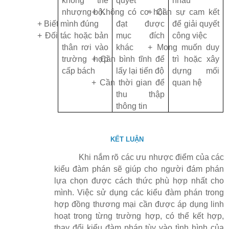
không thể
quyết
nhau
nhượng bộ.
+ Không có cơ hội
+ Cần sự cam kết
+ Biết mình đúng
đạt được
để giải quyết
+ Đối tác hoặc bản
mục đích
công việc
thân rơi vào
khác
+ Mong muốn duy
trường hợp
+ Cần bình tĩnh để
trì hoặc xây
cấp bách
lấy lại tiến độ
dựng mối
+ Cần thời gian để
quan hệ
thu thập
thông tin
KẾT LUẬN
Khi nắm rõ các ưu nhược điểm của các
kiểu đàm phán sẽ giúp cho người đám phán
lựa chọn được cách thức phù hợp nhất cho
mình. Việc sử dụng các kiểu đàm phán trong
hợp đồng thương mại cần được áp dụng linh
hoạt trong từng trường hợp, có thể kết hợp,
thay đổi kiểu đàm phán tùy vào tình hình của