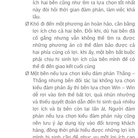
ích hai bên cũng như tìm ra lựa chọn tốt nhất
này đòi hỏi thời gian đàm phán, làm việc khá
lâu.
Ø
Khó đi đến một phương án hoàn hảo, cân bằng
lợi ích cho cả hai bên. Đôi khi, dù hai bên đã
cố gắng nhưng vẫn không thể tìm ra được
những phương án có thể đảm bảo được cả
hai phía cùng có lợi. khi ấy, một bên bắt buộc
phải chịu hi sinh lợi ích của bên mình để có
thể đi đến giao kết cuối cùng
Ø
Một bên nếu lựa chọn kiểu đàm phán Thắng –
Thắng nhưng bên đối tác lại không lựa chọn
kiểu đàm phán ấy thì bên lựa chọn Win – Win
dễ rơi vào tình thế bất lợi, quá nhún nhường
và thiếu quyết đoán dẫn đến hi sinh quá nhiều
lợi ích và bị bên còn lại lấn át. Người đàm
phán nếu lựa chọn kiểu đàm phán này cũng
nên lưu ý áp dụng tùy vào đối tượng khách
hàng, đồng thời phải hiểu được những lợi ích
mình hi sinh cần để phục vụ một lợi ích cao