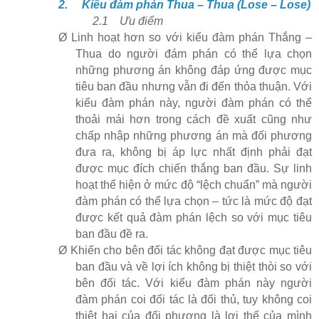
2.
Kiểu đàm phán Thua – Thua (Lose – Lose)
2.1
Ưu điểm
Ø
Linh hoạt hơn so với kiểu đàm phán Thắng –
Thua do người đám phán có thể lựa chọn
những phương án không đáp ứng được mục
tiêu ban đầu nhưng vẫn đi đến thỏa thuận. Với
kiểu đàm phán này, người đàm phán có thể
thoải mái hơn trong cách đề xuất cũng như
chấp nhập những phương án mà đối phương
đưa ra, không bị áp lực nhất định phải đạt
được mục đích chiến thắng ban đầu. Sự linh
hoạt thể hiện ở mức độ “lệch chuẩn” mà người
đàm phán có thể lựa chọn – tức là mức độ đạt
được kết quả đàm phán lệch so với mục tiêu
ban đầu đề ra.
Ø
Khiến cho bên đối tác không đạt được mục tiêu
ban đầu và về lợi ích không bị thiệt thòi so với
bên đối tác. Với kiểu đàm phán này người
đàm phán coi đối tác là đối thủ, tuy không coi
thiệt hại của đối phương là lợi thế của mình