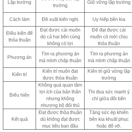
Lập trường
Giữ vững lập trường
trường
Cách làm
Đề xuất kiến nghị
Uy hiếp bên kia
Đạt được cái muốn
Để đạt được cái
Điều kiện để
dù cả hai bên cùng
muốn có mới chịu
thỏa thuận
không có lợi
thỏa thuận
Tìm ra phương án
Tìm ra phương án
Phương án
mà mình chấp thuận
mà mình chấp thuận
Kiên trì muốn đạt
Kiên trì giữ vững lập
Kiên trì
được thỏa thuận
trường
Không quá quan tâm
lợi ích của bản thân
Thi đua sức mạnh ý
Biểu hiện
nhưng không
chí giữa đôi bên
nhượng bộ đối thủ
Đạt được thỏa thuận
Tăng sức ép khiến
Kết quả
dù không đạt được
bên kia khuất phục
mục tiêu ban đầu
hoặc đổ vỡ.