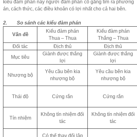
kiểu đàm phán này người đàm phán cố gắng tìm ra phương
án, cách thức, các điều khoản có lợi nhất cho cả hai bên.
2.
So sánh các kiểu đàm phán
Kiểu đàm phán
Kiểu đàm phán
Vấn đề
Thua – Thua
Thắng – Thua
Đối tác
Địch thủ
Địch thủ
Giành được thắng
Giành được thắng
Mục tiêu
lợi
lợi
Yêu cầu bên kia
Yêu cầu bên kia
Nhượng bộ
nhượng bộ
nhượng bộ
Thái độ
Cứng rắn
Cứng rắn
Không tín nhiệm đối
Không tín nhiệm đối
Tín nhiệm
tác
tác
Có thể thay đổi lập