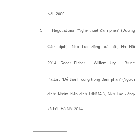
Nội, 2006
5.
Negotiations: “Nghệ thuật đàm phán” (Dương
Cẩm dịch), Nxb Lao động- xã hội, Hà Nội
20
14.
Roger Fisher − William Ury − Bruce
Patton, “Để thành công trong đàm phán” (Người
dịch: Nhóm biên dịch INNMA ), Nxb Lao động-
xã hội, Hà Nội 2014.