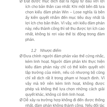
Ø
Đạt được mục đích đặt ra ngay từ đầu với lợi
ích cho bản thân cao nhất: Khi một bên đã lựa
chọn kiểu đàm phán Win – Lose nghĩa là bên
ấy kiên quyết nhắm đến mục tiêu duy nhất là
lợi ích cho bản thân. Vì vậy, với kiểu đàm phán
này, nếu thành công thì sẽ thu được lợi ích cao
nhất, không bị rơi vào thế bị động trong đàm
phán.
1.2
Nhược điểm
Ø
Đưa chính người đàm phán vào thế cứng nhắc,
kém linh hoạt. Người đám phán khi thực hiện
kiểu đàm phán này chỉ có thể kiên quyết với
lập trường của mình, nếu có nhượng bộ cũng
chỉ xê dịch rất ít trong phạm vi hoạch định. Vì
vậy mà trở nên kém linh hoạt, không được
phép và không thể lựa chọn những cách giải
quyết khác, không có tính linh hoạt.
Ø
Dễ xảy ra trường hợp không đi đến được thống
nhất, đàm phán không thành công. Nếu đối tác