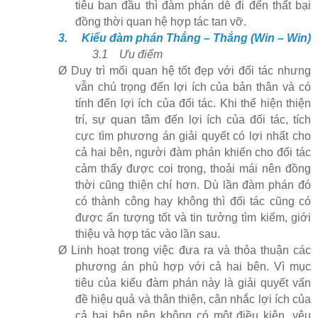
tiêu ban đầu thì đàm phán dễ đi đến thất bại
đồng thời quan hệ hợp tác tan vỡ.
3.
Kiểu đàm phán Thắng – Thắng (Win – Win)
3.1
Ưu điểm
Ø
Duy trì mối quan hệ tốt đẹp với đối tác nhưng
vẫn chú trọng đến lợi ích của bản thân và có
tính đến lợi ích của đối tác. Khi thể hiện thiện
trí, sự quan tâm đến lợi ích của đối tác, tích
cực tìm phương án giải quyết có lợi nhất cho
cả hai bên, người đàm phán khiến cho đối tác
cảm thấy được coi trọng, thoải mái nên đồng
thời cũng thiện chí hơn. Dù lần đàm phán đó
có thành công hay không thì đối tác cũng có
được ấn tượng tốt và tin tưởng tìm kiếm, giới
thiệu và hợp tác vào lần sau.
Ø
Linh hoạt trong việc đưa ra và thỏa thuận các
phương án phù hợp với cả hai bên. Vì mục
tiêu của kiểu đàm phán này là giải quyết vấn
đề hiệu quả và thân thiện, cân nhắc lợi ích của
cả hai bên nên không có một điều kiện, yêu