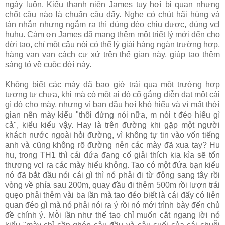
ngày luôn. Kiểu thanh niên James tuy hơi bi quan nhưng
chốt câu nào là chuẩn câu đấy. Nghe có chút hãi hùng và
tàn nhẫn nhưng ngẫm ra thì đúng đéo chịu được, đúng vcl
huhu. Cảm ơn James đã mang thêm một triết lý mới đến cho
đời tao, chỉ một câu nói có thể lý giải hàng ngàn trường hợp,
hàng vạn vạn cách cư xử trên thế gian này, giúp tao thêm
sáng tỏ về cuộc đời này.
Không biết các mày đã bao giờ trải qua một trường hợp
tương tự chưa, khi mà có một ai đó cố gắng diễn đạt một cái
gì đó cho mày, nhưng vì ban đầu hơi khó hiểu và vì mất thời
gian nên mày kiểu "thôi đứng nói nữa, m nói t đéo hiểu gì
cả", kiểu kiểu vậy. Hay là trên đường khi gặp một người
khách nước ngoài hỏi đường, vì không tự tin vào vốn tiếng
anh và cũng không rõ đường nên các mày đã xua tay? Hu
hu, trong TH1 thì cái đứa đang cố giải thích kia kìa sẽ tổn
thương vcl ra các mày hiểu không. Tao có một đứa bạn kiểu
nó đã bắt đầu nói cái gì thì nó phải đi từ đông sang tây rồi
vòng về phía sau 200m, quay đầu đi thêm 500m rồi lượn trái
quẹo phải thêm vài ba lần mà tao đéo biết là cái đấy có liên
quan đéo gì mà nó phải nói ra ý rồi nó mới trình bày đến chủ
đề chính ý. Mỗi lần như thế tao chỉ muốn cắt ngang lời nó