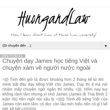
▼
2017/10/11
Chuyện dạy James học tiếng Việt và
chuyện xàm về người nước ngoài
=))) Tính đến giờ là được khoảng hơn 2 tháng kể từ khi
mình bắt đầu dạy tiếng Việt cho James. Dạy thì ít mà nói
nhảm mấy chuyện ngớ ngẩn thì nhiều =))). Hôm nay tuy
không rảnh lắm nhưng vì nhớ James (James đi Thái Bình 2
tuần rồi) nên ngồi nói xấu tý =))))) Trình độ tiếng Việt của
James còn kém lắm, có đọc còn lâu mới hiểu nên có gì t kể
hết, kể hết =)))))))))).