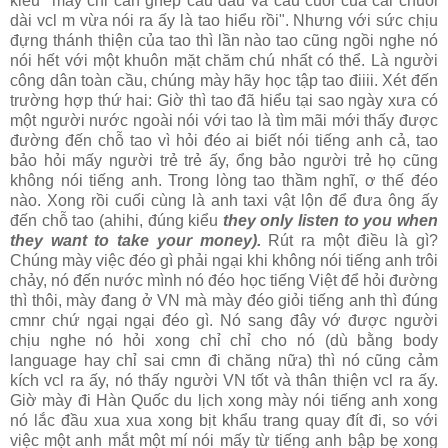
kiểu "mày chỉ cần ghép câu đầu và câu cuối của cái chuỗi
dài vcl m vừa nói ra ấy là tao hiểu rồi". Nhưng với sức chịu
đựng thánh thiện của tao thì lần nào tao cũng ngồi nghe nó
nói hết với một khuôn mặt chăm chú nhất có thể. Là người
công dân toàn cầu, chúng mày hãy học tập tao điiii. Xét đến
trường hợp thứ hai: Giờ thì tao đã hiểu tại sao ngày xưa có
một người nước ngoài nói với tao là tìm mãi mới thấy được
đường đến chỗ tao vì hỏi đéo ai biết nói tiếng anh cả, tao
bảo hỏi mấy người trẻ trẻ ấy, ổng bảo người trẻ họ cũng
không nói tiếng anh. Trong lòng tao thầm nghĩ, ơ thế đéo
nào. Xong rồi cuối cùng là anh taxi vật lộn để đưa ông ấy
đến chỗ tao (ahihi, đúng kiểu
they
only listen to you when
they want to take your money).
Rút ra một điều là gì?
Chúng mày việc đéo gì phải ngại khi không nói tiếng anh trôi
chảy, nó đến nước mình nó đéo học tiếng Việt để hỏi đường
thì thôi, mày đang ở VN mà mày đéo giỏi tiếng anh thì đúng
cmnr chứ ngại ngại đéo gì. Nó sang đây vớ được người
chịu nghe nó hỏi xong chỉ chỉ cho nó (dù bằng body
language hay chỉ sai cmn đi chăng nữa) thì nó cũng cảm
kích vcl ra ấy, nó thấy người VN tốt và thân thiện vcl ra ấy.
Giờ mày đi Hàn Quốc du lịch xong mày nói tiếng anh xong
nó lắc đầu xua xua xong bịt khẩu trang quay đít đi, so với
việc một anh mắt một mí nói mấy từ tiếng anh bập bẹ xong