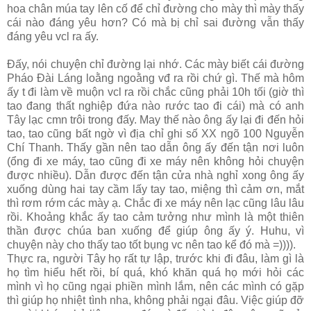
hoa chân múa tay lên cố để chỉ đường cho mày thì mày thấy
cái nào đáng yêu hơn? Có mà bị chỉ sai đường vẫn thấy
đáng yêu vcl ra ấy.
Đấy, nói chuyện chỉ đường lại nhớ. Các mày biết cái đường
Pháo Đài Láng loằng ngoằng vđ ra rồi chứ gì. Thế mà hôm
ấy t đi làm về muộn vcl ra rồi chắc cũng phải 10h tối (giờ thì
tao đang thất nghiệp đứa nào rước tao đi cái) mà có anh
Tây lạc cmn trôi trong đấy. May thế nào ông ấy lại đi đến hỏi
tao, tao cũng bất ngờ vì địa chỉ ghi số XX ngõ 100 Nguyễn
Chí Thanh. Thấy gần nên tao dẫn ông ấy đến tận nơi luôn
(ổng đi xe máy, tao cũng đi xe máy nên không hỏi chuyện
được nhiều). Dẫn được đến tận cửa nhà nghỉ xong ông ấy
xuống dùng hai tay cầm lấy tay tao, miệng thì cảm ơn, mắt
thì rơm rớm các mày ạ. Chắc đi xe máy nên lạc cũng lâu lâu
rồi. Khoảng khắc ấy tao cảm tưởng như mình là một thiên
thần được chúa ban xuống để giúp ông ấy ý. Huhu, vì
chuyện này cho thấy tao tốt bụng vc nên tao kể đó mà =)))).
Thực ra, người Tây họ rất tự lập, trước khi đi đâu, làm gì là
họ tìm hiểu hết rồi, bí quá, khó khăn quá họ mới hỏi các
mình vì họ cũng ngại phiền mình lắm, nên các mình có gặp
thì giúp họ nhiệt tình nha, không phải ngại đâu. Việc giúp đỡ