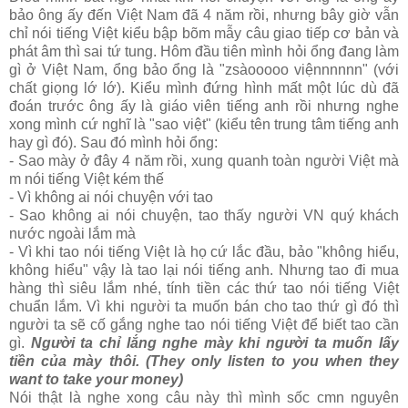
bảo ông ấy đến Việt Nam đã 4 năm rồi, nhưng bây giờ vẫn
chỉ nói tiếng Việt kiểu bập bõm mẫy câu giao tiếp cơ bản và
phát âm thì sai tứ tung. Hôm đầu tiên mình hỏi ổng đang làm
gì ở Việt Nam, ổng bảo ổng là "zsàooooo việnnnnnn" (với
chất giọng lớ lớ). Kiểu mình đứng hình mất một lúc dù đã
đoán trước ông ấy là giáo viên tiếng anh rồi nhưng nghe
xong mình cứ nghĩ là "sao việt" (kiểu tên trung tâm tiếng anh
hay gì đó). Sau đó mình hỏi ổng:
- Sao mày ở đây 4 năm rồi, xung quanh toàn người Việt mà
m nói tiếng Việt kém thế
- Vì không ai nói chuyện với tao
- Sao không ai nói chuyện, tao thấy người VN quý khách
nước ngoài lắm mà
- Vì khi tao nói tiếng Việt là họ cứ lắc đầu, bảo "không hiểu,
không hiểu" vậy là tao lại nói tiếng anh. Nhưng tao đi mua
hàng thì siêu lắm nhé, tính tiền các thứ tao nói tiếng Việt
chuẩn lắm. Vì khi người ta muốn bán cho tao thứ gì đó thì
người ta sẽ cố gắng nghe tao nói tiếng Việt để biết tao cần
gì.
Người ta chỉ lắng nghe mày khi người ta muốn lấy
tiền của mày thôi. (They only listen to you when they
want to take your money)
Nói thật là nghe xong câu này thì mình sốc cmn nguyên