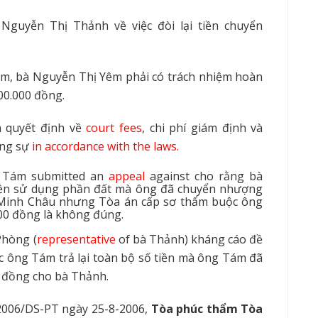
Nguyễn Thị Thảnh về việc đòi lại tiền chuyển
, bà Nguyễn Thị Yêm phải có trách nhiệm hoàn
00.000 đồng.
n quyết định về
court fees
, chi phí giám định và
ơng sự
in accordance with the laws
.
n Tám
submitted
an
appeal
against
cho rằng bà
ề
n sử dụng ph
ầ
n đất mà ông đã chuy
ể
n nhượng
 Minh Châu nh
ư
ng Tòa án cấp sơ thẩm buộc ông
00 đồng là không đúng.
Phòng (
representative
of
bà Thảnh) kháng cáo đề
ộc ông Tám
tr
ả lại toàn bộ số tiền mà ông Tám đã
0 đồng cho bà Thảnh.
2006/DS-PT ngày 25-8-2006,
T
òa
phúc thẩm Tòa