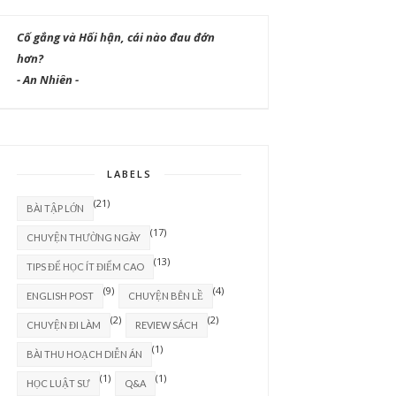
Cố gắng và Hối hận, cái nào đau đớn
hơn?
- An Nhiên -
LABELS
(21)
BÀI TẬP LỚN
(17)
CHUYỆN THƯỜNG NGÀY
(13)
TIPS ĐỂ HỌC ÍT ĐIỂM CAO
(9)
(4)
ENGLISH POST
CHUYỆN BÊN LỀ
(2)
(2)
CHUYỆN ĐI LÀM
REVIEW SÁCH
(1)
BÀI THU HOẠCH DIỄN ÁN
(1)
(1)
HỌC LUẬT SƯ
Q&A