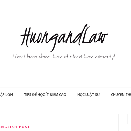
TẬP LỚN
TIPS ĐỂ HỌC ÍT ĐIỂM CAO
HỌC LUẬT SƯ
CHUYỆN T
ENGLISH POST