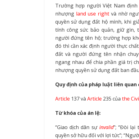
Trường hợp người Việt Nam định 
nhượng
land use right
và nhờ ngư
quyền sử dụng đất hộ mình, khi giả
tính công sức bảo quản, giữ gìn, 
người đứng tên hộ; trường hợp kh
đó th
ì
cần xác định người thực chấ
đất và người đứn
g
tên nhận chu
ngang nhau để chia phần giá trị c
nhượng quyền sử dụng đất ban đầu
Quy định của pháp luật liên quan 
Article
137 và
Article
235 của
the Civ
Từ khóa của án lệ:
“Giao dịch dân sự
invalid
”; “Đòi lại
quyền sở hữu đối với lợi tức”; “Ngư