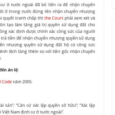
cư ở nước ngoài đã bỏ tiền ra để nhận chuyển
ời ở trong nước đứng tên nhận chuyển nhượng
i quyết tranh chấp thì
the Court
phải xem xét và
tôn tạo làm tăng giá trị quyền sử dụng đất cho
ông xác định được chính xác công sức của người
t trả tiền để nhận chuyển nhượng quyền sử dụng
yển nhượng quyền sử dụn
g
đất hộ có công sức
hênh lệch tăng thêm so với tiền gốc nhận chuyển
.
đến án lệ:
il Code
năm 2005
.
 tài sản”; “Căn cứ xác lập quyền sở hữu”; “Xác lập
ời Việt Nam đ
ịn
h cư ở nước ngoài”.