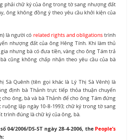
ng phải chữ ký của ông trong tờ sang nhượng đất
ậy, ông không đồng ý theo yêu cầu khởi kiện của
) là người có
related
rights and obligations
trình
yển nhượng đất của ông Hêng Tính. Khi làm thủ
gia nhưng bà có đưa tiền, vàng cho ông Tám trả
 bà cũng không ch
ấ
p nhận theo yêu cầu của bà
ị Sà Quênh (tên gọi khác là Lý Thị Sà Vênh) là
ng định bà Thảnh trực tiếp thỏa thuận chuyển
àng cho ông, bà và bà Thảnh để cho ông Tám đứng
t
ru
ộng lập ngày 10-8-1993; chữ ký trong tờ sang
trình đúng là chữ ký của ông, bà.
số 04/2006/DS-ST ngày 28-4-2006,
the
People’s
h: