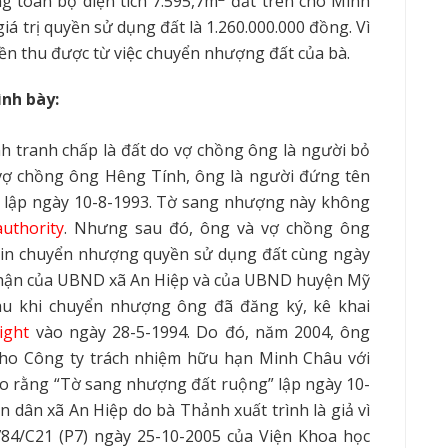
 toàn bộ diện tích 7.595,7m
đất trên cho Minh
giá trị quyền sử dụng đất là 1.260.000.000 đồng. Vì
tiền thu được từ việc chuyển nhượng đất của bà.
nh bày:
 tranh chấp là đất do vợ chồng ông là người bỏ
 vợ chồng ông Hêng Tính, ông là người đứng tên
 lập ngày 10-8-1993. Tờ sang nhượng này không
uthority
. Nhưng sau đó, ông và vợ chồng ông
in chuyển nhượng quyền sử dụng đất cùng ngày
 nhận của UBND xã An Hiệp và của UBND huyện Mỹ
u khi chuyển nhượng ông đã đăng ký, kê khai
ight
vào ngày 28-5-1994. Do đó, năm 2004, ông
ho Công ty trách nhiệm hữu hạn Minh Châu với
cho rằng “Tờ sang nhượng đất ruộng” lập ngày 10-
 dân xã An Hiệp do bà Thảnh xuất trình là giả vì
84/C21 (P7) ngày 25-10-2005 của Viện Khoa học