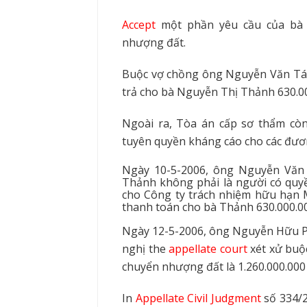
Accept
một phần yêu cầu của bà 
nhượng đất.
Buộc vợ chồng ông Nguyễn Văn Tám
tr
ả cho bà Nguyễn Th
ị
Thảnh 630.0
Ngoài ra, Tòa án cấp sơ thẩm cò
tuyên quyền kháng cáo cho các đư
Ngày 10-5-2006, ông Nguyễn Vă
Thảnh không phải là người có quy
cho Công ty trách nhiệm hữu hạn
thanh toán cho bà Thảnh 630.000.0
Ngày 12-5-2006, ông Nguyễn Hữu 
ngh
ị the
appellate court
xét xử bu
chuyển nhượng đất là 1.260.000.00
In
Appellate Civil Judgment
số 334/