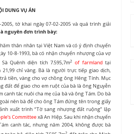
ỘI DUNG VỤ ÁN
2005, tờ khai ngày 07-02-2005 và quá trình giải
à nguyên đơn trình bày:
thăm thân nhân tại Việt Nam và có ý định chuyển
ày 10-8-1993, bà có nhận chuyển nhượng của vợ
2
 Sà Quênh diện tích
7
.595,
7
m
of f
armland
tại
21,99 chỉ vàng. Bà là người trực tiếp giao dịch,
trả tiền, vàng cho vợ chồng ông Hêng Tính. Mục
g đất để giao cho em ruột của bà là ông Nguyễn
 canh tác nuôi cha mẹ của bà và ông Tám. Do bà
ngoài nên bà để cho ông Tám đứng tên trong giấy
ảnh xuất trình “Tờ sang nhượng đất ruộng” lập
ple’s Committee
xã An Hiệp. Sau khi nhận chuyển
Tám canh tác, nhưng năm 2004, không được bà
2