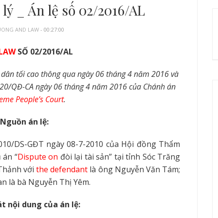
lý _ Án lệ số 02/2016/AL
UONG AND LAW
- 00:27:00
 LAW
SỐ 02/2016/AL
dân tối cao thông qua ngày 06 tháng 4 năm 2016 và
20/QĐ-CA ngày 06 tháng 4 năm 2016 của Chánh án
eme People’s Court
.
Nguồn án lệ:
2010/DS-GĐT ngày 08-7-2010 của Hội đồng Thẩm
ụ án
“
Dispute on
đòi lại tài sản” tại tỉnh Sóc Trăng
Th
ả
nh với
the defendant
là ông Nguyễn Văn Tám;
uan là bà Nguyễn Thị Yêm.
t nội dung của án lệ: