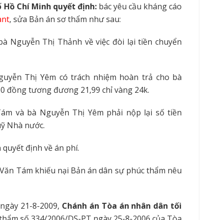
ố Hồ Chí Minh quyết định:
bác yêu cầu kháng cáo
ant
, sửa Bản án sơ thẩm như sau:
à Nguyễn Thị Thảnh về việc đòi lại tiền chuyển
uyễn Thị Yêm có trách nhiệm hoàn trả cho bà
00 đồng tương đương 21,99 chỉ vàng 24k.
m và bà Nguyễn Thị Yêm phải nộp lại số tiền
uỹ Nhà nước.
quyết định về án phí.
 Văn Tám khiếu nại Bản án dân sự phúc thẩm nêu
 ngày 21-8-2009,
Chánh án Tòa án nhân dân tối
thẩm số 334/2006/DS-PT ngày 25-8-2006 của T
òa