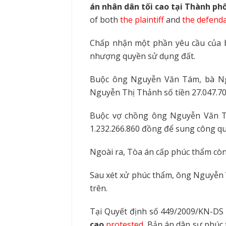
án nhân dân tối cao tại Thành ph
of
both
the plaintiff
and
the defend
Chấp nhận một phần yêu cầu của b
nhượng quyền sử dụng đất.
Buộc ông Nguyễn Văn Tám, bà Ng
Nguyễn Thị Thảnh số tiền 27.047.7
Buộc vợ chồng ông Nguyễn Văn Tá
1.232.266.860 đồng để sung công q
Ngoài ra, Tòa án cấp phúc thẩm còn 
Sau xét xử phúc thẩm, ông Nguyễn
trên.
Tại Quyết định số 449/2009/KN-DS
cao
protested
Bản án dân sự phúc 