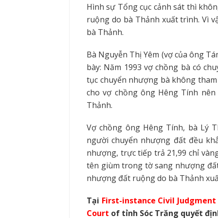
H
ì
nh sự Tổng cục cảnh sát thì khô
ruộng do bà Thảnh xuất trình. Vì v
bà Thảnh.
Bà Nguyễn Thị Yêm (vợ của ông Tám
bày: Năm 1993 vợ chồng bà có chu
tục chuyển nhượng bà không tham 
cho vợ chồng ông Hêng Tính nên
Thảnh.
Vợ chồng ông Hêng Tính, bà Lý Th
người chuyển nhượng đất đều khẳ
nhượng, trực tiếp trả 21,99 chỉ v
tên giùm trong tờ sang nhượng đấ
nhượng đất ruộng do bà Thảnh xuất 
Tại
First-instance Civil Judgment
Court
of
tỉnh Sóc Trăng quyết địn