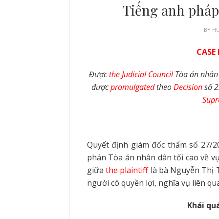
Tiếng anh pháp 
BY
H
CASE
Được
the Judicial Council
Tòa án nhân 
được
promulgated
theo
Decision
số 2
Supr
Quyết định giám đốc thẩm số 27/
phán Tòa án nhân dân tối cao về v
giữa
the plaintiff
là bà Nguyễn Thị 
người có quyền lợi, nghĩa vụ liên q
Khái quá