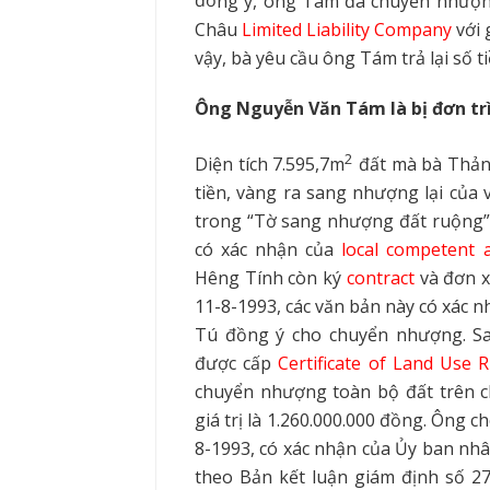
đ
ồ
ng ý, ông Tám đã chuyển nhượng
Châu
Limited Liability Company
với 
vậy, bà yêu cầu ông Tám
tr
ả lại số 
Ông Nguyễn Văn Tám là bị đơn trì
2
Diện tích 7.595,7m
đất mà bà Thảnh
tiền, vàng ra sang nhượng lại của
trong “Tờ sang nhượng đất ruộng”
có xác nhận của
local competent a
Hêng Tính còn ký
contract
và đơn x
11-8-1993, các văn bản này có xác
Tú đồng ý cho chuyển nhượng. Sa
được cấp
Certificate of Land Use R
chuyển nhượng toàn bộ đất trên c
giá trị là 1.260.000.000 đồng. Ông 
8-1993, có xác nhận của Ủy ban nhân
theo Bản kết l
u
ận giám định số 27