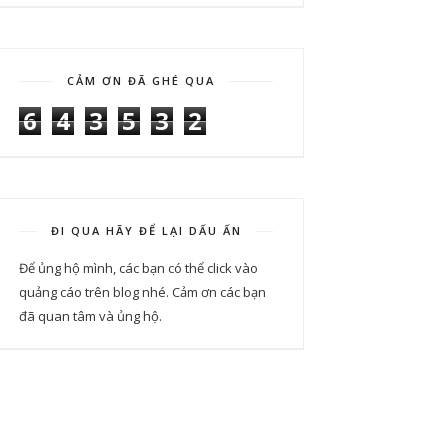
CẢM ƠN ĐÃ GHÉ QUA
6
4
3
5
3
2
ĐI QUA HÃY ĐỂ LẠI DẤU ẤN
Để ủng hộ mình, các bạn có thể click vào
quảng cáo trên blog nhé. Cảm ơn các bạn
đã quan tâm và ủng hộ.