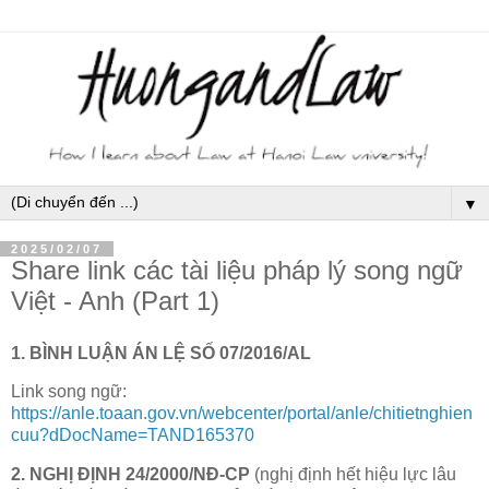
▼
2025/02/07
Share link các tài liệu pháp lý song ngữ
Việt - Anh (Part 1)
1. BÌNH LUẬN ÁN LỆ SỐ 07/2016/AL
Link song ngữ:
https://anle.toaan.gov.vn/webcenter/portal/anle/chitietnghien
cuu?dDocName=TAND165370
2. NGHỊ ĐỊNH 24/2000/NĐ-CP
(nghị định hết hiệu lực lâu