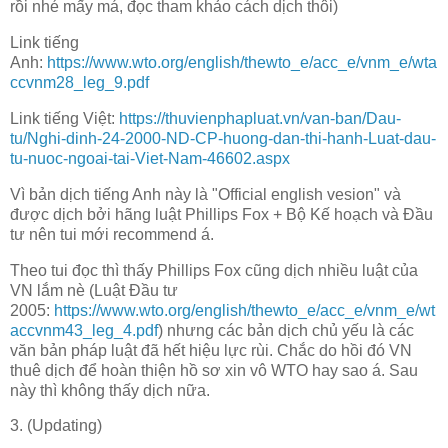
rồi nhé mấy má, đọc tham khảo cách dịch thôi)
Link tiếng
Anh:
https://www.wto.org/english/thewto_e/acc_e/vnm_e/wta
ccvnm28_leg_9.pdf
Link tiếng Việt:
https://thuvienphapluat.vn/van-ban/Dau-
tu/Nghi-dinh-24-2000-ND-CP-huong-dan-thi-hanh-Luat-dau-
tu-nuoc-ngoai-tai-Viet-Nam-46602.aspx
Vì bản dịch tiếng Anh này là "Official english vesion" và
được dịch bởi hãng luật Phillips Fox + Bộ Kế hoạch và Đầu
tư nên tui mới recommend á.
Theo tui đọc thì thấy Phillips Fox cũng dịch nhiều luật của
VN lắm nè (Luật Đầu tư
2005:
https://www.wto.org/english/thewto_e/acc_e/vnm_e/wt
accvnm43_leg_4.pdf
) nhưng các bản dịch chủ yếu là các
văn bản pháp luật đã hết hiệu lực rùi. Chắc do hồi đó VN
thuê dịch để hoàn thiện hồ sơ xin vô WTO hay sao á. Sau
này thì không thấy dịch nữa.
3. (Updating)