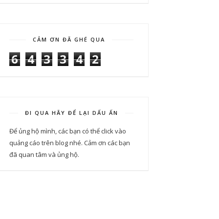
CẢM ƠN ĐÃ GHÉ QUA
6
4
3
3
4
2
ĐI QUA HÃY ĐỂ LẠI DẤU ẤN
Để ủng hộ mình, các bạn có thể click vào
quảng cáo trên blog nhé. Cảm ơn các bạn
đã quan tâm và ủng hộ.