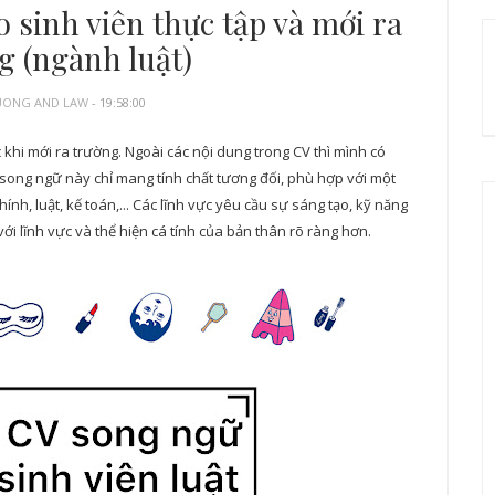
sinh viên thực tập và mới ra
g (ngành luật)
UONG AND LAW
- 19:58:00
khi mới ra trường. Ngoài các nội dung trong CV thì mình có
song ngữ này chỉ mang tính chất tương đối, phù hợp với một
ính, luật, kế toán,... Các lĩnh vực yêu cầu sự sáng tạo, kỹ năng
i lĩnh vực và thể hiện cá tính của bản thân rõ ràng hơn.