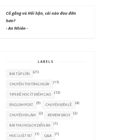
Cố gắng và Hối hận, cái nào đau đớn
hơn?
- An Nhiên -
LABELS
(21)
BÀI TẬP LỚN
(17)
CHUYỆN THƯỜNG NGÀY
(13)
TIPS ĐỂ HỌC ÍT ĐIỂM CAO
(9)
(4)
ENGLISH POST
CHUYỆN BÊN LỀ
(2)
(2)
CHUYỆN ĐI LÀM
REVIEW SÁCH
(1)
BÀI THU HOẠCH DIỄN ÁN
(1)
(1)
HỌC LUẬT SƯ
Q&A