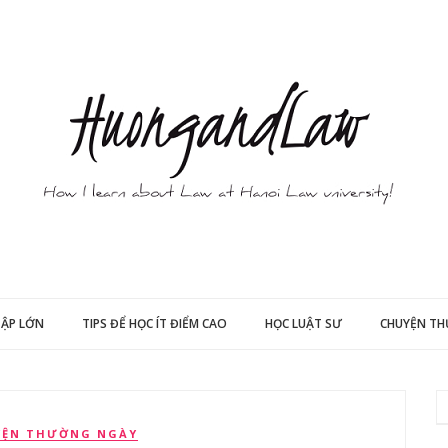
TẬP LỚN
TIPS ĐỂ HỌC ÍT ĐIỂM CAO
HỌC LUẬT SƯ
CHUYỆN T
YỆN THƯỜNG NGÀY